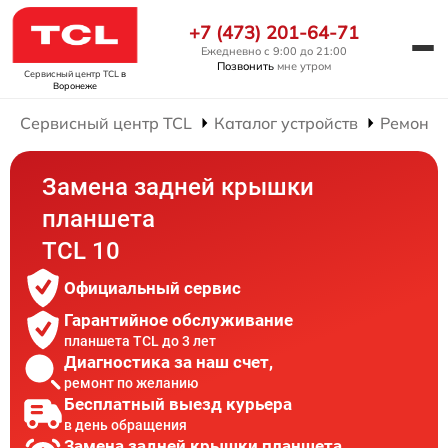
+7 (473) 201-64-71
Ежедневно с 9:00 до 21:00
Позвонить
мне утром
Сервисный центр TCL
в
Воронеже
Сервисный центр TCL
Каталог устройств
Ремонт 
Замена задней крышки
планшета
TCL 10
Официальный сервис
Гарантийное обслуживание
планшета TCL до 3 лет
Диагностика за наш счет,
ремонт по желанию
Бесплатный выезд курьера
в день обращения
Замена задней крышки планшета