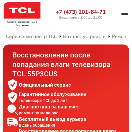
+7 (473) 201-64-71
Ежедневно с 9:00 до 21:00
Сервисный центр TCL
в
Воронеже
Сервисный центр TCL
Каталог устройств
Ремонт 
Восстановление после
попадания влаги телевизора
TCL 55P3CUS
Официальный сервис
Гарантийное обслуживание
телевизора TCL до 3 лет
Диагностика за наш счет,
ремонт по желанию
Бесплатный выезд курьера
в день обращения
Восстановление после попадания влаги