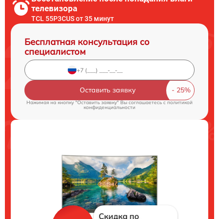
телевизора
TCL 55P3CUS от 35 минут
Бесплатная консультация со
специалистом
Оставить заявку
Нажимая на кнопку "Оставить заявку" Вы соглашаетесь c
политикой
конфиденциальности
Скидка по