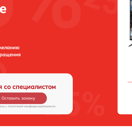
е
 желанию
бращения
я со специалистом
Оставить заявку
есь c
политикой конфиденциальности